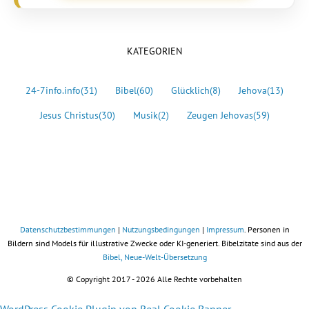
KATEGORIEN
24-7info.info
(31)
Bibel
(60)
Glücklich
(8)
Jehova
(13)
Jesus Christus
(30)
Musik
(2)
Zeugen Jehovas
(59)
Datenschutzbestimmungen
|
Nutzungsbedingungen
|
Impressum
. Personen in
Bildern sind Models für illustrative Zwecke oder KI-generiert. Bibelzitate sind aus der
Bibel, Neue-Welt-Übersetzung
© Copyright 2017 -
2026 Alle Rechte vorbehalten
WordPress Cookie Plugin von Real Cookie Banner