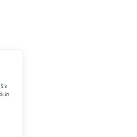
 Sie
k in