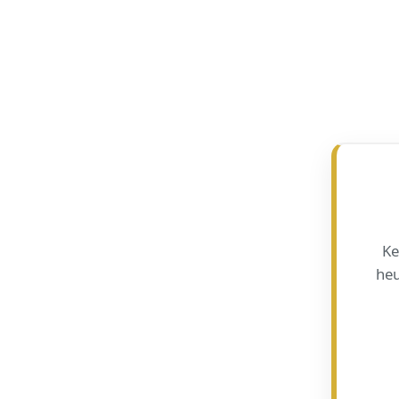
Ke
heu