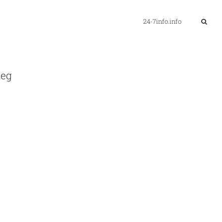
24-7info.info
ieg