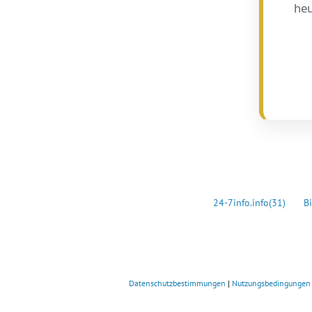
heu
24-7info.info
(31)
Bi
Datenschutzbestimmungen
|
Nutzungsbedingungen