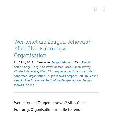
Skip
to
content
Wer leitet die Zeugen Jehovas?
Alles über Führung &
Organisation
Juli 29th, 2018
|
Categories:
Zeugen Jehovas
|
Tags:
David
Splane
,
Gage Fleegle
,
Geoffrey Jackson
,
Jacob Rumph
,
Jeffrey
Winder
,
Jody Jedele
,
JW.org Führung
,
Leitende Körperschaft
,
Mark
Sanderson
,
Organisation Zeugen Jehovas
,
Stephen Lett
,
Treuer und
verständiger Sklave
,
Wer ist Chef der Zeugen Jehovas
,
Zeugen
Jehovas Leitung
Wer leitet die Zeugen Jehovas? Alles über
Führung, Organisation und die Leitende