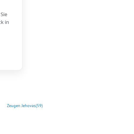
 Sie
k in
Zeugen Jehovas
(59)