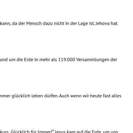
kann, da der Mensch dazu nicht in der Lage ist. Jehova hat
 rund um die Erde in mehr als 119.000 Versammlungen der
immer glücklich leben dürfen. Auch wenn wir heute fast alles
kurs „Glücklich für Immer!“. Jesus kam auf die Erde, um uns