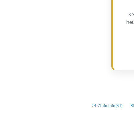
Ke
heu
24-7info.info
(31)
Bi