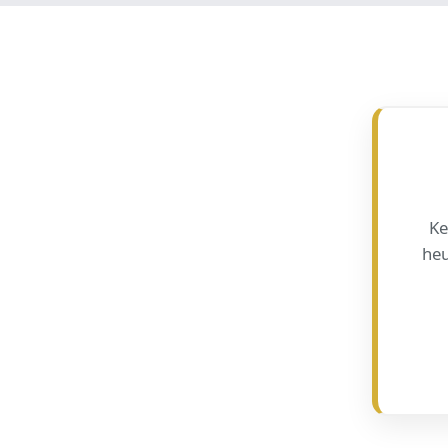
Ke
heu