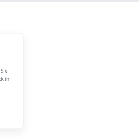
 Sie
k in