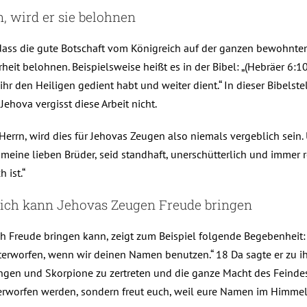
, wird er sie belohnen
ass die gute Botschaft vom Königreich auf der ganzen bewohnten
rheit belohnen. Beispielsweise heißt es in der Bibel: „(Hebräer 6:10
ihr den Heiligen gedient habt und weiter dient.“ In dieser Bibelste
ehova vergisst diese Arbeit nicht.
Herrn, wird dies für Jehovas Zeugen also niemals vergeblich sei
meine lieben Brüder, seid standhaft, unerschütterlich und immer re
 ist.“
eich kann Jehovas Zeugen Freude bringen
 Freude bringen kann, zeigt zum Beispiel folgende Begebenheit: 
erworfen, wenn wir deinen Namen benutzen.“ 18 Da sagte er zu ihn
hlangen und Skorpione zu zertreten und die ganze Macht des Feind
terworfen werden, sondern freut euch, weil eure Namen im Himmel