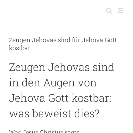
Skip
to
content
Zeugen Jehovas sind für Jehova Gott
kostbar
Zeugen Jehovas sind
in den Augen von
Jehova Gott kostbar:
was beweist dies?
Was Jesus Christus sagte